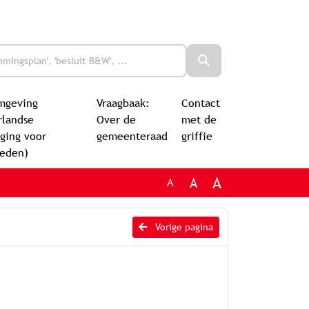
mgeving
Vraagbaak:
Contact
rlandse
Over de
met de
ging voor
gemeenteraad
griffie
leden)
A
A
A
Vorige pagina