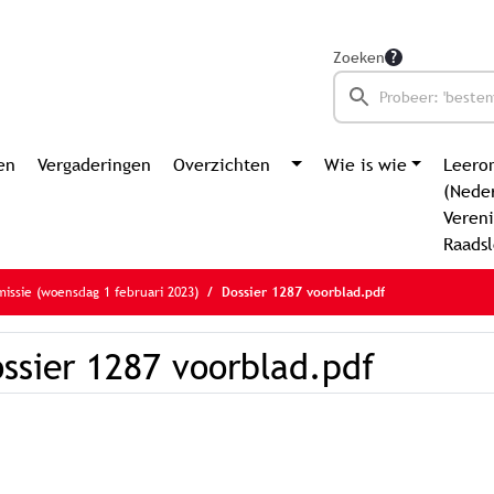
Zoeken
en
Vergaderingen
Overzichten
Wie is wie
Leero
(Nede
Vereni
Raads
issie (woensdag 1 februari 2023)
Dossier 1287 voorblad.pdf
ssier 1287 voorblad.pdf