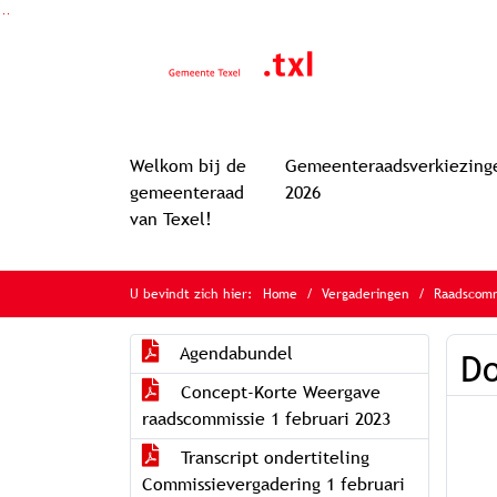
Ga naar de inhoud van deze pagina
Ga naar het zoeken
Ga naar het menu
Welkom bij de
Gemeenteraadsverkiezing
gemeenteraad
2026
van Texel!
U bevindt zich hier:
Home
Vergaderingen
Raadscomm
Agendabundel
Do
Concept-Korte Weergave
raadscommissie 1 februari 2023
Transcript ondertiteling
Commissievergadering 1 februari