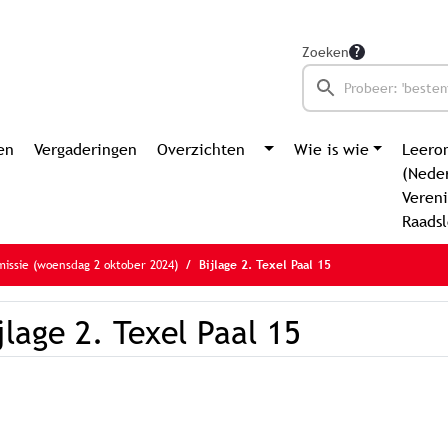
Zoeken
en
Vergaderingen
Overzichten
Wie is wie
Leero
(Nede
Vereni
Raads
issie (woensdag 2 oktober 2024)
Bijlage 2. Texel Paal 15
jlage 2. Texel Paal 15