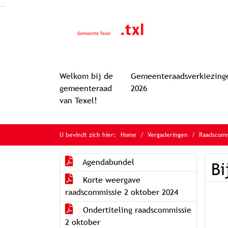
Ga naar de inhoud van deze pagina
Ga naar het zoeken
Ga naar het menu
Welkom bij de
Gemeenteraadsverkiezing
gemeenteraad
2026
van Texel!
U bevindt zich hier:
Home
Vergaderingen
Raadscomm
Agendabundel
Bi
Korte weergave
raadscommissie 2 oktober 2024
Ondertiteling raadscommissie
2 oktober