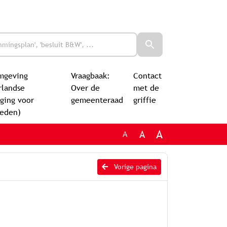
mgeving
Vraagbaak:
Contact
rlandse
Over de
met de
ging voor
gemeenteraad
griffie
leden)
A
A
A
Vorige pagina