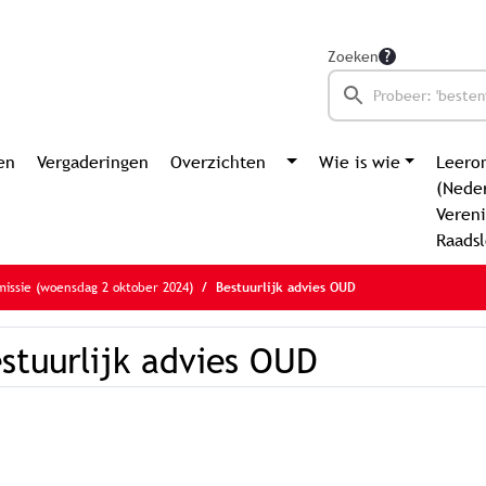
Zoeken
en
Vergaderingen
Overzichten
Wie is wie
Leero
(Nede
Vereni
Raads
issie (woensdag 2 oktober 2024)
Bestuurlijk advies OUD
stuurlijk advies OUD