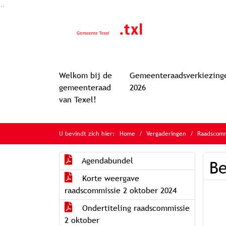
Ga naar de inhoud van deze pagina
Ga naar het zoeken
Ga naar het menu
Welkom bij de
Gemeenteraadsverkiezing
gemeenteraad
2026
van Texel!
U bevindt zich hier:
Home
Vergaderingen
Raadscomm
Agendabundel
Be
Korte weergave
raadscommissie 2 oktober 2024
Ondertiteling raadscommissie
2 oktober