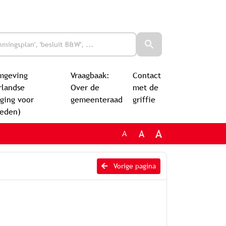
mgeving
Vraagbaak:
Contact
rlandse
Over de
met de
ging voor
gemeenteraad
griffie
leden)
A
A
A
Vorige pagina