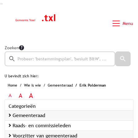
Ga naar de inhoud van deze pagina
Ga naar het zoeken
Ga naar het menu
Menu
Zoeken
U bevindt zich hier:
Home
Wie is wie
Gemeenteraad
Erik Polderman
A
A
A
Categorieën
Gemeenteraad
Raads- en commissieleden
Voorzitter van gemeenteraad