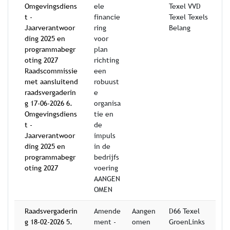
Omgevingsdiens
ele
Texel VVD
t -
financie
Texel Texels
Jaarverantwoor
ring
Belang
ding 2025 en
voor
programmabegr
plan
oting 2027
richting
Raadscommissie
een
met aansluitend
robuust
raadsvergaderin
e
g 17-06-2026 6.
organisa
Omgevingsdiens
tie en
t -
de
Jaarverantwoor
impuls
ding 2025 en
in de
programmabegr
bedrijfs
oting 2027
voering
AANGEN
OMEN
Raadsvergaderin
Amende
Aangen
D66 Texel
g 18-02-2026 5.
ment -
omen
GroenLinks