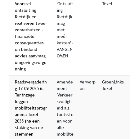
Voorstel
'Ontsluit
Texel
ontsluiting
ing
Rietdijk en
Rietdijk
realiseren twee
mag
zomerhuizen -
niet
financiële
méér
consequenties
kosten' -
en bindend
AANGEN
advies aanvraag
OMEN
omgevingsvergu
nning
Raadsvergaderin
Amende
Verworp
GroenLinks
g 17-09-2025 6.
ment -
en
Texel
Ter inzage
'Verkeer
leggen
sveiligh
mobiliteitsprogr
eid als
amma Texel
toetsste
2035 (na een
en voor
staking van de
alle
stemmen
mobilite