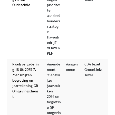
Oudeschild
prioritei
ten
aandeel
houders
strategi
e
Havenb
edrijf' -
VERWOR
PEN
Raadsvergaderin
Amende
Aangen
CDA Texel
g 18-06-2025 7.
ment -
omen
GroenLinks
Zienswijzen
'Zienswi
Texel
begroting en
jze
jaarrekening GR
jaarstuk
Omgevingsdiens
ken
t
2024 en
begrotin
g GR
omgevin