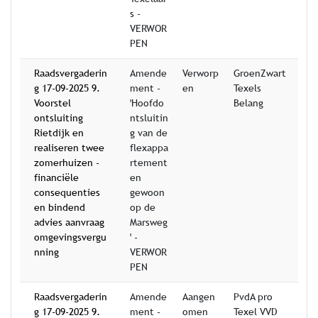
s -
VERWOR
PEN
Raadsvergaderin
Amende
Verworp
GroenZwart
g 17-09-2025 9.
ment -
en
Texels
Voorstel
'Hoofdo
Belang
ontsluiting
ntsluitin
Rietdijk en
g van de
realiseren twee
flexappa
zomerhuizen -
rtement
financiële
en
consequenties
gewoon
en bindend
op de
advies aanvraag
Marsweg
omgevingsvergu
' -
nning
VERWOR
PEN
Raadsvergaderin
Amende
Aangen
PvdA pro
g 17-09-2025 9.
ment -
omen
Texel VVD