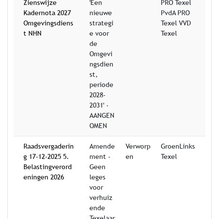
Zienswijze
'Een
PRO Texel
Kadernota 2027
nieuwe
PvdA PRO
Omgevingsdiens
strategi
Texel VVD
t NHN
e voor
Texel
de
Omgevi
ngsdien
st,
periode
2028-
2031' -
AANGEN
OMEN
Raadsvergaderin
Amende
Verworp
GroenLinks
g 17-12-2025 5.
ment -
en
Texel
Belastingverord
Geen
eningen 2026
leges
voor
verhuiz
ende
Texelaar