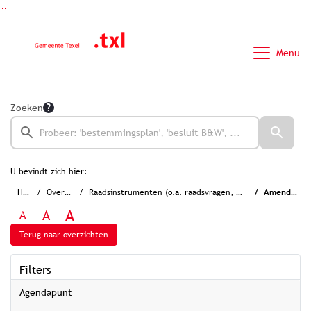
Ga naar de inhoud van deze pagina
Ga naar het zoeken
Ga naar het menu
Menu
Zoeken
U bevindt zich hier:
Home
Overzichten
Raadsinstrumenten (o.a. raadsvragen, moties en amendementen)
Amendementen
A
A
A
Terug naar overzichten
Filters
Agendapunt