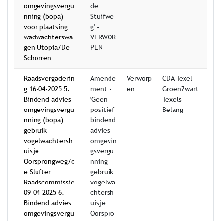
omgevingsvergu
de
nning (bopa)
Stuifwe
voor plaatsing
g' -
wadwachterswa
VERWOR
gen Utopia/De
PEN
Schorren
Raadsvergaderin
Amende
Verworp
CDA Texel
g 16-04-2025 5.
ment -
en
GroenZwart
Bindend advies
'Geen
Texels
omgevingsvergu
positief
Belang
nning (bopa)
bindend
gebruik
advies
vogelwachtersh
omgevin
uisje
gsvergu
Oorsprongweg/d
nning
e Slufter
gebruik
Raadscommissie
vogelwa
09-04-2025 6.
chtersh
Bindend advies
uisje
omgevingsvergu
Oorspro