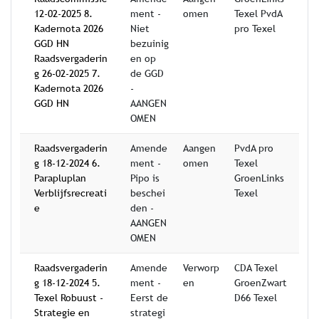
12-02-2025 8.
ment -
omen
Texel PvdA
Kadernota 2026
Niet
pro Texel
GGD HN
bezuinig
Raadsvergaderin
en op
g 26-02-2025 7.
de GGD
Kadernota 2026
-
GGD HN
AANGEN
OMEN
Raadsvergaderin
Amende
Aangen
PvdA pro
g 18-12-2024 6.
ment -
omen
Texel
Parapluplan
Pipo is
GroenLinks
Verblijfsrecreati
beschei
Texel
e
den -
AANGEN
OMEN
Raadsvergaderin
Amende
Verworp
CDA Texel
g 18-12-2024 5.
ment -
en
GroenZwart
Texel Robuust -
Eerst de
D66 Texel
Strategie en
strategi