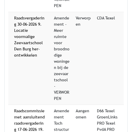
PEN
Raadsvergaderin
Amende
Verworp
CDA Texel
g 30-06-2026 9.
ment -
en
Locatie
Meer
voormalige
ruimte
Zeevaartschool
voor
Den Burg her-
broodno
ontwikkelen
dige
woninge
n bij de
zeevaar
tschool
-
VERWOR
PEN
Raadscommissie
Amende
Aangen
D66 Texel
met aansluitend
ment
omen
GroenLinks
raadsvergaderin
Toch
PRO Texel
g 17-06-2026 19.
structur
PvdA PRO