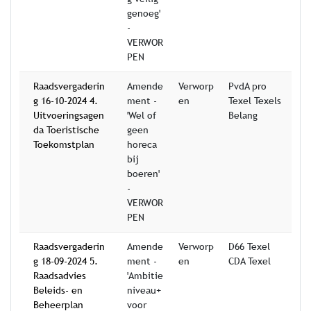
genoeg'
-
VERWOR
PEN
Raadsvergaderin
Amende
Verworp
PvdA pro
g 16-10-2024 4.
ment -
en
Texel Texels
Uitvoeringsagen
'Wel of
Belang
da Toeristische
geen
Toekomstplan
horeca
bij
boeren'
-
VERWOR
PEN
Raadsvergaderin
Amende
Verworp
D66 Texel
g 18-09-2024 5.
ment -
en
CDA Texel
Raadsadvies
'Ambitie
Beleids- en
niveau+
Beheerplan
voor