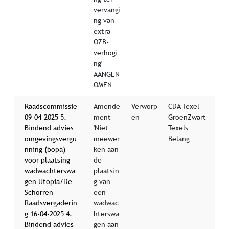
vervangi
ng van
extra
OZB-
verhogi
ng' -
AANGEN
OMEN
Raadscommissie
Amende
Verworp
CDA Texel
09-04-2025 5.
ment -
en
GroenZwart
Bindend advies
'Niet
Texels
omgevingsvergu
meewer
Belang
nning (bopa)
ken aan
voor plaatsing
de
wadwachterswa
plaatsin
gen Utopia/De
g van
Schorren
een
Raadsvergaderin
wadwac
g 16-04-2025 4.
hterswa
Bindend advies
gen aan