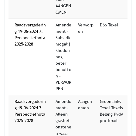
AANGEN
OMEN
Raadsvergaderin
Amende
Verworp
D66 Texel
g 19-06-2024 7.
ment -
en
Perspectiefnota
Subsidie
2025-2028
mogelij
kheden
nog
beter
benutte
n -
VERWOR
PEN
Raadsvergaderin
Amende
Aangen
GroenLinks
g 19-06-2024 7.
ment -
omen
Texel Texels
Perspectiefnota
Alleen
Belang PvdA
2025-2028
grasbet
pro Texel
onstene
n waar