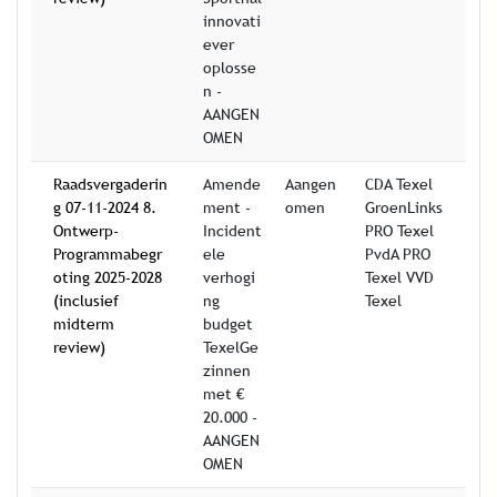
innovati
ever
oplosse
n -
AANGEN
OMEN
Raadsvergaderin
Amende
Aangen
CDA Texel
g 07-11-2024 8.
ment -
omen
GroenLinks
Ontwerp-
Incident
PRO Texel
Programmabegr
ele
PvdA PRO
oting 2025-2028
verhogi
Texel VVD
(inclusief
ng
Texel
midterm
budget
review)
TexelGe
zinnen
met €
20.000 -
AANGEN
OMEN