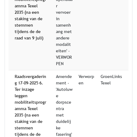
amma Texel
r
2035 (na een
vervoer
staking van de
in
stemmen
samenh
tijdens de de
ang met
raad van 9 juli)
andere
modalit
eiten' -
VERWOR
PEN
Raadsvergaderin
Amende
Verworp
GroenLinks
g 17-09-2025 6.
ment -
en
Texel
Ter inzage
'Autoluw
leggen
e
mobiliteitsprogr
dorpsce
amma Texel
ntra
2035 (na een
met
staking van de
duidelij
stemmen
ke
tijdens de de
fasering'