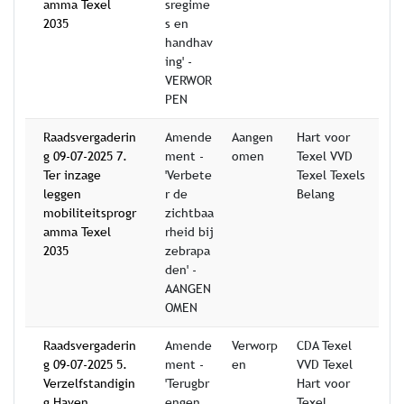
amma Texel
sregime
2035
s en
handhav
ing' -
VERWOR
PEN
Raadsvergaderin
Amende
Aangen
Hart voor
g 09-07-2025 7.
ment -
omen
Texel VVD
Ter inzage
'Verbete
Texel Texels
leggen
r de
Belang
mobiliteitsprogr
zichtbaa
amma Texel
rheid bij
2035
zebrapa
den' -
AANGEN
OMEN
Raadsvergaderin
Amende
Verworp
CDA Texel
g 09-07-2025 5.
ment -
en
VVD Texel
Verzelfstandigin
'Terugbr
Hart voor
g Haven
engen
Texel