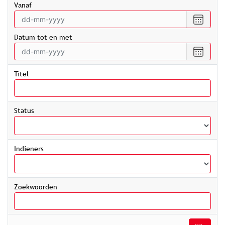
vanaf
Selecte
een
Datum tot en met
datum
vanaf
Selecte
een
datum
Titel
tot
en
met
Status
Indieners
Zoekwoorden