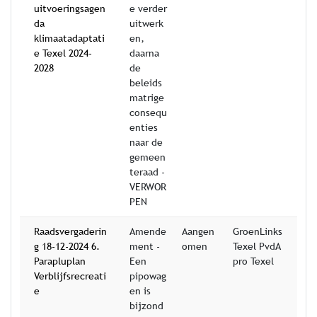
uitvoeringsagen
e verder
da
uitwerk
klimaatadaptati
en,
e Texel 2024-
daarna
2028
de
beleids
matrige
consequ
enties
naar de
gemeen
teraad -
VERWOR
PEN
Raadsvergaderin
Amende
Aangen
GroenLinks
g 18-12-2024 6.
ment -
omen
Texel PvdA
Parapluplan
Een
pro Texel
Verblijfsrecreati
pipowag
e
en is
bijzond