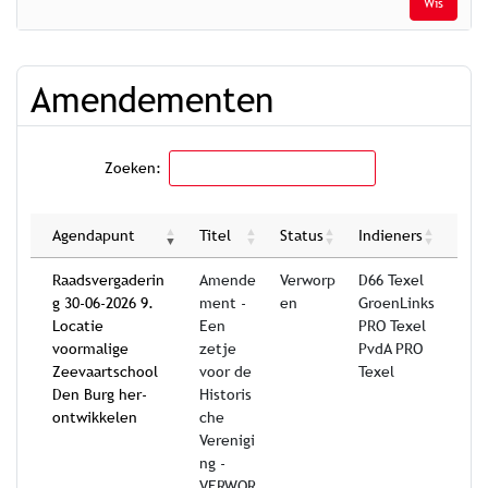
Wis
Amendementen
Zoeken:
Agendapunt
Titel
Status
Indieners
Raadsvergaderin
Amende
Verworp
D66 Texel
g 30-06-2026 9.
ment -
en
GroenLinks
Locatie
Een
PRO Texel
voormalige
zetje
PvdA PRO
Zeevaartschool
voor de
Texel
Den Burg her-
Historis
ontwikkelen
che
Verenigi
ng -
VERWOR