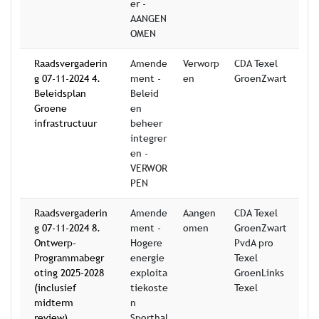
er -
AANGEN
OMEN
Raadsvergaderin
Amende
Verworp
CDA Texel
g 07-11-2024 4.
ment -
en
GroenZwart
Beleidsplan
Beleid
Groene
en
infrastructuur
beheer
integrer
en -
VERWOR
PEN
Raadsvergaderin
Amende
Aangen
CDA Texel
g 07-11-2024 8.
ment -
omen
GroenZwart
Ontwerp-
Hogere
PvdA pro
Programmabegr
energie
Texel
oting 2025-2028
exploita
GroenLinks
(inclusief
tiekoste
Texel
midterm
n
review)
Sporthal