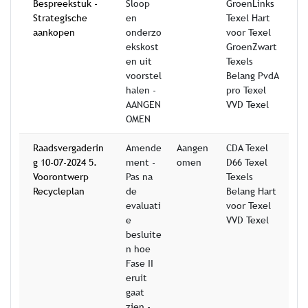
Bespreekstuk -
Sloop
GroenLinks
Strategische
en
Texel Hart
aankopen
onderzo
voor Texel
ekskost
GroenZwart
en uit
Texels
voorstel
Belang PvdA
halen -
pro Texel
AANGEN
VVD Texel
OMEN
Raadsvergaderin
Amende
Aangen
CDA Texel
g 10-07-2024 5.
ment -
omen
D66 Texel
Voorontwerp
Pas na
Texels
Recycleplan
de
Belang Hart
evaluati
voor Texel
e
VVD Texel
besluite
n hoe
Fase II
eruit
gaat
zien -