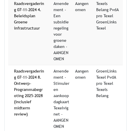
Raadsvergaderin
Amende
Aangen
Texels
g 07-11-2024 4.
ment -
omen
Belang PvdA
Beleidsplan
Een
pro Texel
Groene
subsidie
GroenLinks
infrastructuur
regeling
Texel
voor
groene
daken -
AANGEN
OMEN
Raadsvergaderin
Amende
Aangen
GroenLinks
g 07-11-2024 8.
ment -
omen
Texel PvdA
Ontwerp-
Stimuler
pro Texel
Programmabegr
en
Texels
oting 2025-2028
aankoop
Belang
(inclusief
dagkaart
midterm
Texelvig
review)
net -
AANGEN
OMEN