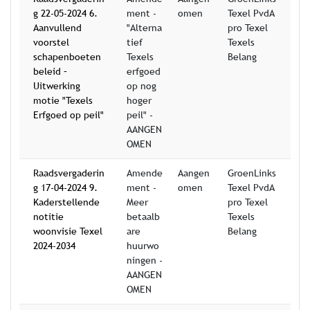
g 22-05-2024 6.
ment -
omen
Texel PvdA
Aanvullend
"Alterna
pro Texel
voorstel
tief
Texels
schapenboeten
Texels
Belang
beleid –
erfgoed
Uitwerking
op nog
motie "Texels
hoger
Erfgoed op peil"
peil" -
AANGEN
OMEN
Raadsvergaderin
Amende
Aangen
GroenLinks
g 17-04-2024 9.
ment -
omen
Texel PvdA
Kaderstellende
Meer
pro Texel
notitie
betaalb
Texels
woonvisie Texel
are
Belang
2024-2034
huurwo
ningen -
AANGEN
OMEN