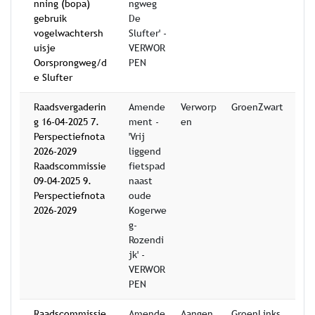
nning (bopa)
ngweg
gebruik
De
vogelwachtersh
Slufter' -
uisje
VERWOR
Oorsprongweg/d
PEN
e Slufter
Raadsvergaderin
Amende
Verworp
GroenZwart
g 16-04-2025 7.
ment -
en
Perspectiefnota
'Vrij
2026-2029
liggend
Raadscommissie
fietspad
09-04-2025 9.
naast
Perspectiefnota
oude
2026-2029
Kogerwe
g-
Rozendi
jk' -
VERWOR
PEN
Raadscommissie
Amende
Aangen
GroenLinks