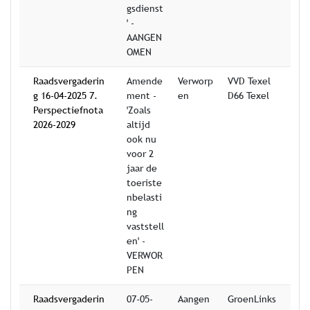
gsdienst
' -
AANGEN
OMEN
Raadsvergaderin
Amende
Verworp
VVD Texel
g 16-04-2025 7.
ment -
en
D66 Texel
Perspectiefnota
'Zoals
2026-2029
altijd
ook nu
voor 2
jaar de
toeriste
nbelasti
ng
vaststell
en' -
VERWOR
PEN
Raadsvergaderin
07-05-
Aangen
GroenLinks