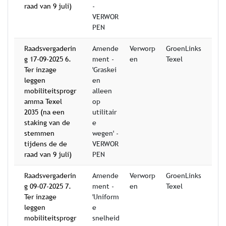
raad van 9 juli)
-
VERWOR
PEN
Raadsvergaderin
Amende
Verworp
GroenLinks
g 17-09-2025 6.
ment -
en
Texel
Ter inzage
'Graskei
leggen
en
mobiliteitsprogr
alleen
amma Texel
op
2035 (na een
utilitair
staking van de
e
stemmen
wegen' -
tijdens de de
VERWOR
raad van 9 juli)
PEN
Raadsvergaderin
Amende
Verworp
GroenLinks
g 09-07-2025 7.
ment -
en
Texel
Ter inzage
'Uniform
leggen
e
mobiliteitsprogr
snelheid