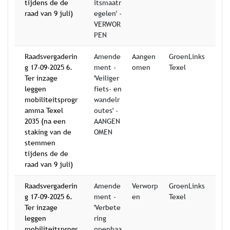
tijdens de de
itsmaatr
raad van 9 juli)
egelen' -
VERWOR
PEN
Raadsvergaderin
Amende
Aangen
GroenLinks
g 17-09-2025 6.
ment -
omen
Texel
Ter inzage
'Veiliger
leggen
fiets- en
mobiliteitsprogr
wandelr
amma Texel
outes' -
2035 (na een
AANGEN
staking van de
OMEN
stemmen
tijdens de de
raad van 9 juli)
Raadsvergaderin
Amende
Verworp
GroenLinks
g 17-09-2025 6.
ment -
en
Texel
Ter inzage
'Verbete
leggen
ring
mobiliteitsprogr
openbaa