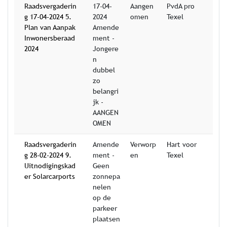
Raadsvergaderin
17-04-
Aangen
PvdA pro
g 17-04-2024 5.
2024
omen
Texel
Plan van Aanpak
Amende
Inwonersberaad
ment -
2024
Jongere
n
dubbel
zo
belangri
jk -
AANGEN
OMEN
Raadsvergaderin
Amende
Verworp
Hart voor
g 28-02-2024 9.
ment -
en
Texel
Uitnodigingskad
Geen
er Solarcarports
zonnepa
nelen
op de
parkeer
plaatsen