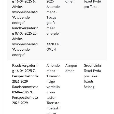
g 16-04-2025 6.
2025
omen
Texel PvdA
Advies
Amende
pro Texel
inwonersberaad
ment -
'Voldoende
'Focus
energie'
geeft
Raadsvergaderin
meer
g 07-05-2025 20.
energie'
Advies
-
inwonersberaad
AANGEN
'Voldoende
OMEN
energie'
Raadsvergaderin
Amende
Aangen
GroenLinks
g 16-04-2025 7.
ment -
omen
Texel PvdA
Perspectiefnota
'Evenwic
pro Texel
2026-2029
htige
Texels
Raadscommissie
verdelin
Belang
09-04-2025 9.
g van
Perspectiefnota
lasten
2026-2029
Toeriste
nbelasti
ng ter