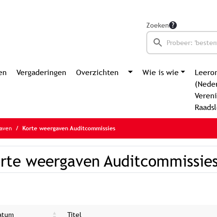
Zoeken
en
Vergaderingen
Overzichten
Wie is wie
Leero
(Nede
Vereni
Raads
aven
Korte weergaven Auditcommissies
rte weergaven Auditcommissie
atum
Titel