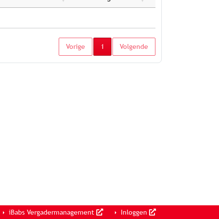
Huidige pagina
Vorige
1
Volgende
iBabs Vergadermanagement
Inloggen