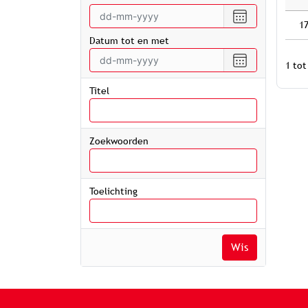
Selecteer
1
een
Datum tot en met
datum
vanaf
Selecteer
1 tot
een
datum
Titel
tot
en
met
Zoekwoorden
Toelichting
Wis