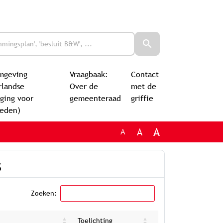
mgeving
Vraagbaak:
Contact
rlandse
Over de
met de
ging voor
gemeenteraad
griffie
leden)
A
A
A
s
Zoeken:
Toelichting