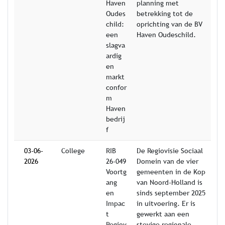
Haven
planning met
Oudes
betrekking tot de
child:
oprichting van de BV
een
Haven Oudeschild.
slagva
ardig
en
markt
confor
m
Haven
bedrij
f
03-06-
College
RIB
De Regiovisie Sociaal
2026
26-049
Domein van de vier
Voortg
gemeenten in de Kop
ang
van Noord-Holland is
en
sinds september 2025
Impac
in uitvoering. Er is
t
gewerkt aan een
Regiov
stevige regionale