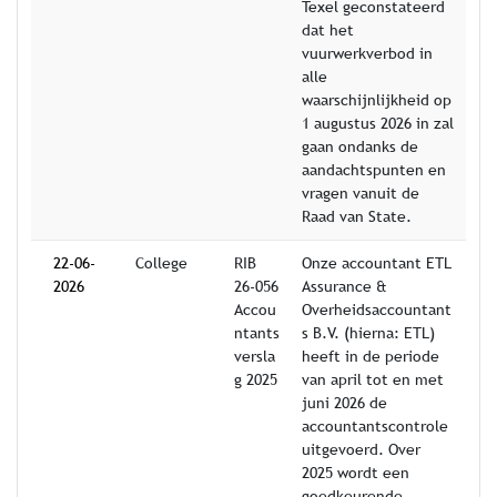
Texel geconstateerd
dat het
vuurwerkverbod in
alle
waarschijnlijkheid op
1 augustus 2026 in zal
gaan ondanks de
aandachtspunten en
vragen vanuit de
Raad van State.
22-06-
College
RIB
Onze accountant ETL
2026
26-056
Assurance &
Accou
Overheidsaccountant
ntants
s B.V. (hierna: ETL)
versla
heeft in de periode
g 2025
van april tot en met
juni 2026 de
accountantscontrole
uitgevoerd. Over
2025 wordt een
goedkeurende