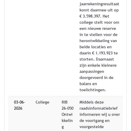
jaarrekeningresultaat
komt daarmee uit op
€ 3.598.397. Het
college stelt voor om
een nieuwe reserve
in te stellen voor de
herontwikkeling van
beide locaties en
daarin € 1.193.923 te
storten. Daarnaast
zijn enkele kleinere
aanpassingen
doorgevoerd in de
balans en
toelichtingen.
03-06-
College
RIB
Middels deze
2026
26-050
raadsinformatiebrief
Ontwi
informeren wij u over
kkelin
de voortgang en
g
voorgestelde