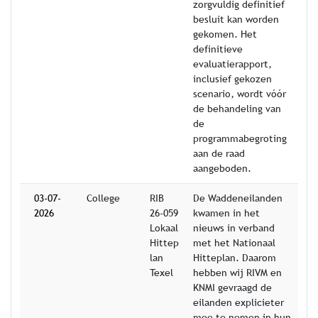
zorgvuldig definitief
besluit kan worden
gekomen. Het
definitieve
evaluatierapport,
inclusief gekozen
scenario, wordt vóór
de behandeling van
de
programmabegroting
aan de raad
aangeboden.
03-07-
College
RIB
De Waddeneilanden
2026
26-059
kwamen in het
Lokaal
nieuws in verband
Hittep
met het Nationaal
lan
Hitteplan. Daarom
Texel
hebben wij RIVM en
KNMI gevraagd de
eilanden explicieter
mee te nemen in hun