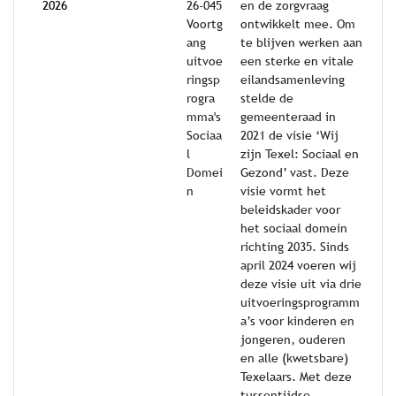
2026
26-045
en de zorgvraag
Voortg
ontwikkelt mee. Om
ang
te blijven werken aan
uitvoe
een sterke en vitale
ringsp
eilandsamenleving
rogra
stelde de
mma's
gemeenteraad in
Sociaa
2021 de visie ‘Wij
l
zijn Texel: Sociaal en
Domei
Gezond’ vast. Deze
n
visie vormt het
beleidskader voor
het sociaal domein
richting 2035. Sinds
april 2024 voeren wij
deze visie uit via drie
uitvoeringsprogramm
a’s voor kinderen en
jongeren, ouderen
en alle (kwetsbare)
Texelaars. Met deze
tussentijdse