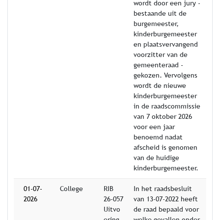
wordt door een jury -
bestaande uit de
burgemeester,
kinderburgemeester
en plaatsvervangend
voorzitter van de
gemeenteraad -
gekozen. Vervolgens
wordt de nieuwe
kinderburgemeester
in de raadscommissie
van 7 oktober 2026
voor een jaar
benoemd nadat
afscheid is genomen
van de huidige
kinderburgemeester.
01-07-
College
RIB
In het raadsbesluit
2026
26-057
van 13-07-2022 heeft
Uitvo
de raad bepaald voor
ering
welke gevallen onder