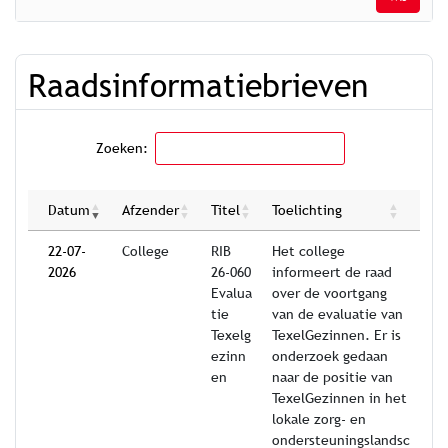
Raadsinformatiebrieven
Zoeken:
Datum
Afzender
Titel
Toelichting
22-07-
College
RIB
Het college
2026
26-060
informeert de raad
Evalua
over de voortgang
tie
van de evaluatie van
Texelg
TexelGezinnen. Er is
ezinn
onderzoek gedaan
en
naar de positie van
TexelGezinnen in het
lokale zorg- en
ondersteuningslandsc