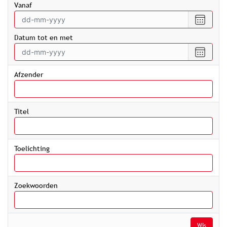
vanaf
Selecte
een
Datum tot en met
datum
vanaf
Selecte
een
datum
Afzender
tot
en
met
Titel
Toelichting
Zoekwoorden
Wis