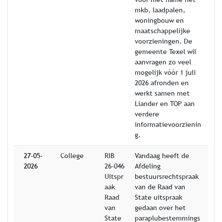
mkb, laadpalen,
woningbouw en
maatschappelijke
voorzieningen. De
gemeente Texel wil
aanvragen zo veel
mogelijk vóór 1 juli
2026 afronden en
werkt samen met
Liander en TOP aan
verdere
informatievoorzienin
g.
27-05-
College
RIB
Vandaag heeft de
2026
26-046
Afdeling
Uitspr
bestuursrechtspraak
aak
van de Raad van
Raad
State uitspraak
van
gedaan over het
State
paraplubestemmings