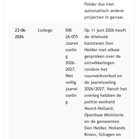
Polder dus niet
automatisch andere
projecten in gevaar.
23-06-
College
RIB
Op 11 juni 2026 heeft
2026
26-055
de driehoek
Jaarwi
basisteam Den
sselin
Helder met elkaar
g
gesproken over de
2026-
ontwikkelingen
2027,
rondom het
Wet
vuurwerkverbod en
veilig
de jaarwisseling
jaarwi
2026/2027. Vanuit het
sselin
overleg hebben de
g
politie eenheid
Noord-Holland,
Openbaar Ministerie
en de gemeenten
Den Helder, Hollands
Kroon, Schagen en