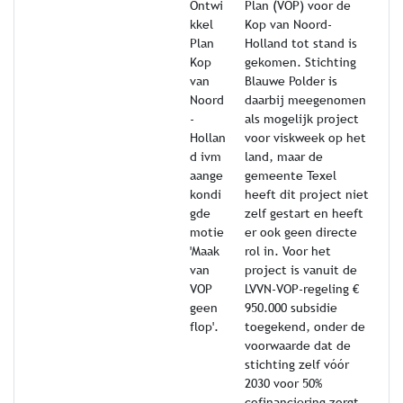
Ontwi
Plan (VOP) voor de
kkel
Kop van Noord-
Plan
Holland tot stand is
Kop
gekomen. Stichting
van
Blauwe Polder is
Noord
daarbij meegenomen
-
als mogelijk project
Hollan
voor viskweek op het
d ivm
land, maar de
aange
gemeente Texel
kondi
heeft dit project niet
gde
zelf gestart en heeft
motie
er ook geen directe
'Maak
rol in. Voor het
van
project is vanuit de
VOP
LVVN-VOP-regeling €
geen
950.000 subsidie
flop'.
toegekend, onder de
voorwaarde dat de
stichting zelf vóór
2030 voor 50%
cofinanciering zorgt.