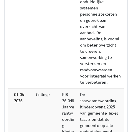
onduidelijke
systemen,
personeelstekorten
en gebrek aan
overzicht van
aanbod. De
aanbeveling is vooral
om beter overzicht
te creëren,
samenwerking te
versterken en
randvoorwaarden
voor integraal werken
te verbeteren.
01-06-
College
RIB
De
2026
26-048
jaarverantwoording
Jaarve
Kinderopvang 2025
rantw
van gemeente Texel
oordin
laat zien dat de
g
gemeente op alle
Kinder
onderdelen goed