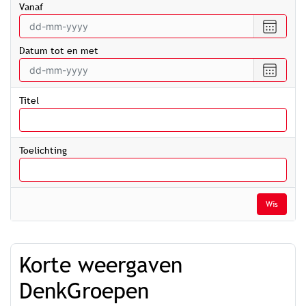
vanaf
Selecte
een
Datum tot en met
datum
vanaf
Selecte
een
datum
Titel
tot
en
met
Toelichting
Wis
Korte weergaven
DenkGroepen