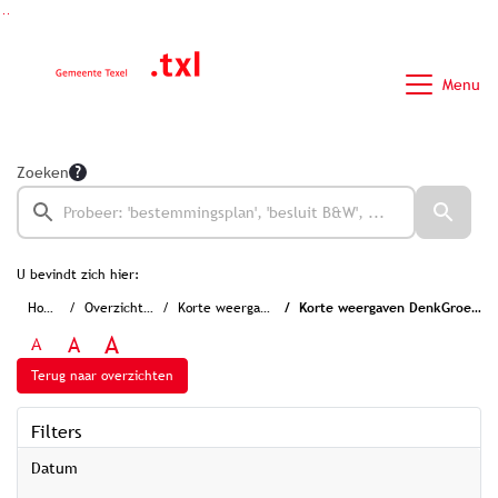
Ga naar de inhoud van deze pagina
Ga naar het zoeken
Ga naar het menu
Menu
Zoeken
U bevindt zich hier:
Home
Overzichten
Korte weergaven
Korte weergaven DenkGroepen
A
A
A
Terug naar overzichten
Filters
Datum