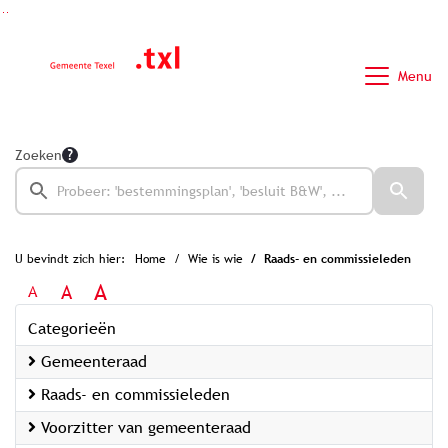
Ga naar de inhoud van deze pagina
Ga naar het zoeken
Ga naar het menu
Menu
Zoeken
U bevindt zich hier:
Home
Wie is wie
Raads- en commissieleden
A
A
A
Categorieën
Gemeenteraad
Raads- en commissieleden
Voorzitter van gemeenteraad