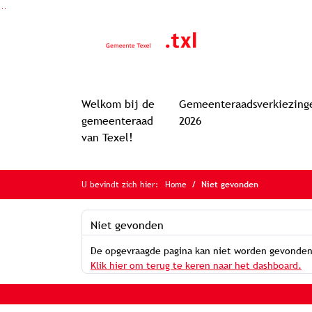
Ga naar de inhoud van deze pagina
Ga naar het zoeken
Ga naar het menu
Welkom bij de
Gemeenteraadsverkiezing
gemeenteraad
2026
van Texel!
U bevindt zich hier:
Home
Niet gevonden
Niet gevonden
De opgevraagde pagina kan niet worden gevonden
Klik hier om terug te keren naar het dashboard.