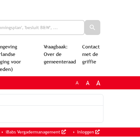
mgeving
Vraagbaak:
Contact
rlandse
Over de
met de
ging voor
gemeenteraad
griffie
leden)
A
A
A
iBabs Vergadermanagement
Inloggen