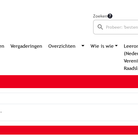
Zoeken
en
Vergaderingen
Overzichten
Wie is wie
Leero
(Nede
Vereni
Raads
.