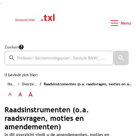
Ga naar de inhoud van deze pagina
Ga naar het zoeken
Ga naar het menu
Menu
Zoeken
U bevindt zich hier:
Home
Overzichten
Raadsinstrumenten (o.a. raadsvragen, moties en amendementen)
A
A
A
Raadsinstrumenten (o.a.
raadsvragen, moties en
amendementen)
In dit overzicht vindt u de amendementen, moties en