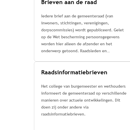
Brieven aan de raad
Iedere brief aan de gemeenteraad (van
inwoners, stichtingen, verenigingen,
dorpscommissies) wordt gepubliceerd. Gelet
op de Wet bescherming persoonsgegevens
worden hier alleen de afzender en het
onderwerp getoond. Raadsleden en
commissieleden kunnen de brieven wel lezen.
Zij kunnen verzoeken een brief te behandelen
Raadsinformatiebrieven
in de commissie.
Het college van burgemeester en wethouders
informeert de gemeenteraad op verschillende
manieren over actuele ontwikkelingen. Dit
doen zij onder andere via
raadsinformatiebrieven.