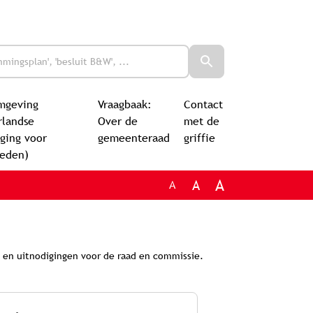
mgeving
Vraagbaak:
Contact
rlandse
Over de
met de
ging voor
gemeenteraad
griffie
leden)
A
A
A
g en uitnodigingen voor de raad en commissie.