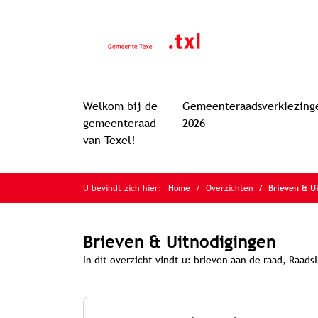
Ga naar de inhoud van deze pagina
Ga naar het zoeken
Ga naar het menu
Welkom bij de
Gemeenteraadsverkiezing
gemeenteraad
2026
van Texel!
U bevindt zich hier:
Home
Overzichten
Brieven & U
Brieven & Uitnodigingen
In dit overzicht vindt u: brieven aan de raad, Raa