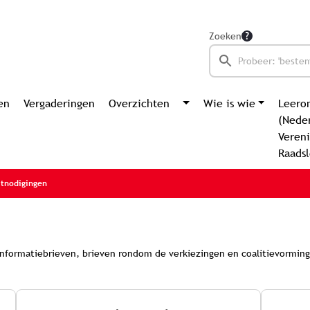
Zoeken
en
Vergaderingen
Overzichten
Wie is wie
Leero
(Nede
Vereni
Raads
itnodigingen
dsInformatiebrieven, brieven rondom de verkiezingen en coalitievormin