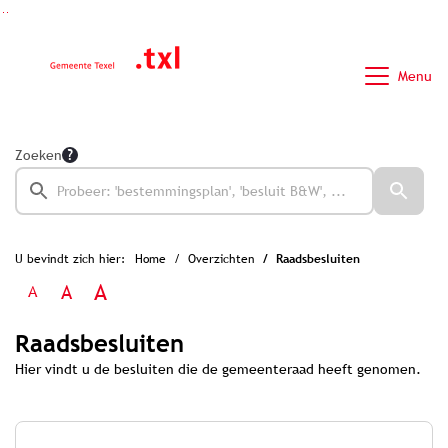
Ga naar de inhoud van deze pagina
Ga naar het zoeken
Ga naar het menu
Menu
Zoeken
U bevindt zich hier:
Home
Overzichten
Raadsbesluiten
A
A
A
Raadsbesluiten
Hier vindt u de besluiten die de gemeenteraad heeft genomen.