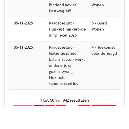
Bindend advies
Wonen
Postweg 145
05-11-2025
Raadsbesluit -
8 - Goed
Huisvestingsverorde
Wonen
ning Texel 2026
05-11-2025
Raadsbesluit -
4 - Toekomst
Motie Gezonde
voor de jeugd
balans tussen werk,
onderwijs en
gezinsleven_
Flexibele
schoolvakanties
1 tot 50 van 942 resultaten
currentPage
Vorige
1
2
3
…
19
Volgende