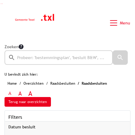
Ga naar de inhoud van deze pagina
Ga naar het zoeken
Ga naar het menu
Menu
Zoeken
U bevindt zich hier:
Home
Overzichten
Raadsbesluiten
Raadsbesluiten
A
A
A
Terug naar overzichten
Filters
Datum besluit