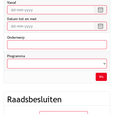
vanaf
Selecte
een
Datum tot en met
datum
vanaf
Selecte
een
datum
Onderwerp
tot
en
met
Programma
Wis
Raadsbesluiten