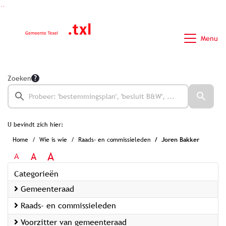
Ga naar de inhoud van deze pagina
Ga naar het zoeken
Ga naar het menu
Menu
Zoeken
U bevindt zich hier:
Home
Wie is wie
Raads- en commissieleden
Joren Bakker
A
A
A
Categorieën
Gemeenteraad
Raads- en commissieleden
Voorzitter van gemeenteraad