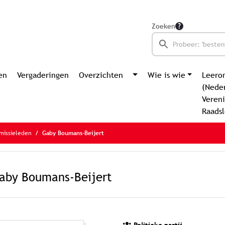
Zoeken
en
Vergaderingen
Overzichten
Wie is wie
Leero
(Nede
Vereni
Raads
missieleden
Gaby Boumans-Beijert
aby Boumans-Beijert