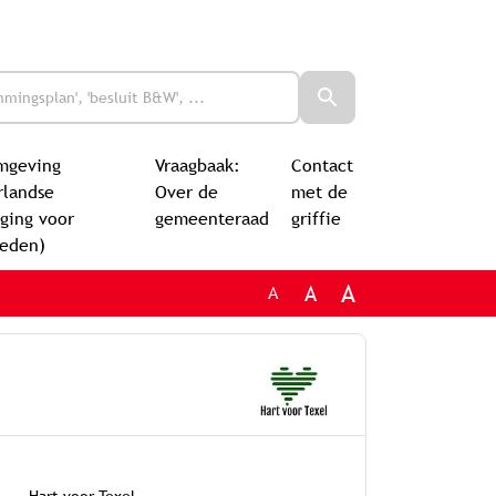
mgeving
Vraagbaak:
Contact
rlandse
Over de
met de
ging voor
gemeenteraad
griffie
leden)
A
A
A