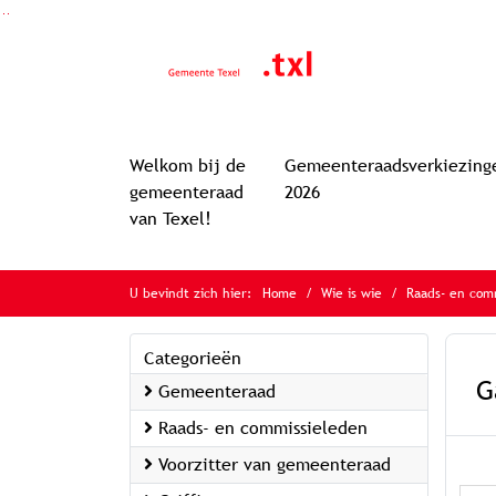
Ga naar de inhoud van deze pagina
Ga naar het zoeken
Ga naar het menu
Welkom bij de
Gemeenteraadsverkiezing
gemeenteraad
2026
van Texel!
U bevindt zich hier:
Home
Wie is wie
Raads- en com
Categorieën
G
Gemeenteraad
Raads- en commissieleden
Voorzitter van gemeenteraad