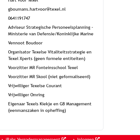
Hart voor Texel
gboumans.hartvoor@texel.nl
0641191747
Adviseur Strategische Personeelsplanning –
Ministerie van Defensie/Koninklijke Marine
Vennoot Boudoor
Organisator Texelse Vitaliteitsstrategie en
Texel Xperts (geen formele entiteiten)
Voorzitter MR Fonteinsschool Texel
Voorzitter MR Skool (niet geformaliseerd)
Vrijwilliger Texelse Courant
Vrijwilliger Omring
Eigenaar Texels Kiekje en GB Management
(eenmanszaken in opheffing)
iBabs Vergadermanagement
Inloggen