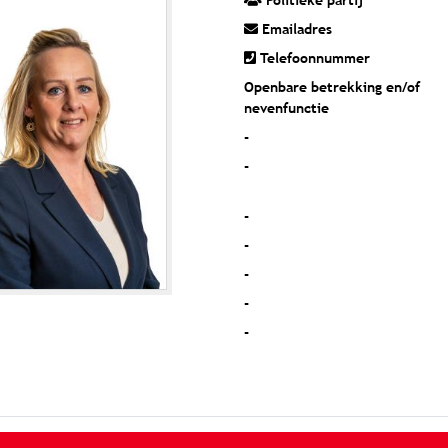
Politieke partij
Emailadres
Telefoonnummer
Openbare betrekking en/of
nevenfunctie
-
-
-
-
-
-
-