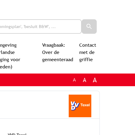
mgeving
Vraagbaak:
Contact
rlandse
Over de
met de
ging voor
gemeenteraad
griffie
leden)
A
A
A