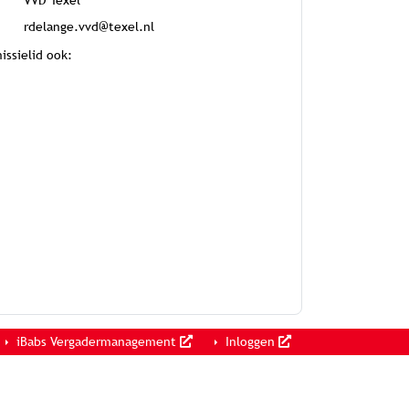
VVD Texel
rdelange.vvd@texel.nl
issielid ook:
iBabs Vergadermanagement
Inloggen