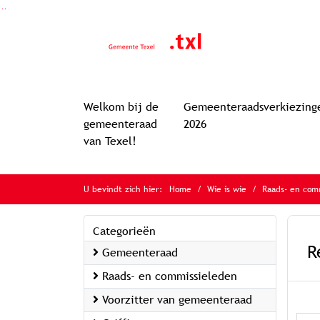
Ga naar de inhoud van deze pagina
Ga naar het zoeken
Ga naar het menu
Welkom bij de
Gemeenteraadsverkiezing
gemeenteraad
2026
van Texel!
U bevindt zich hier:
Home
Wie is wie
Raads- en com
Categorieën
R
Gemeenteraad
Raads- en commissieleden
Voorzitter van gemeenteraad