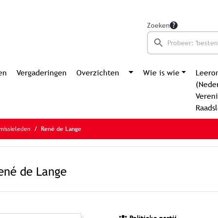
Zoeken
en
Vergaderingen
Overzichten
Wie is wie
Leero
(Nede
Vereni
Raads
missieleden
René de Lange
ené de Lange