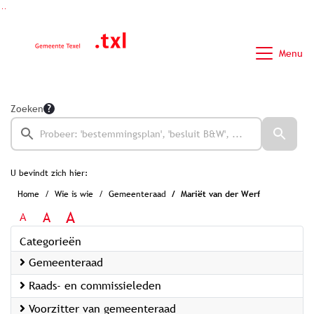
Ga naar de inhoud van deze pagina
Ga naar het zoeken
Ga naar het menu
Menu
Zoeken
U bevindt zich hier:
Home
Wie is wie
Gemeenteraad
Mariët van der Werf
A
A
A
Categorieën
Gemeenteraad
Raads- en commissieleden
Voorzitter van gemeenteraad