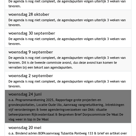
De agenda is nog niet compleet, de agendapunten volgen uiterlijk 3 weken van
tevoren.
2026
woensdag 28 oktober
De agenda is nog niet compleet, de agendapunten volgen uiterlijk 3 weken van
tevoren.
2026
woensdag 30 september
De agenda is nog niet compleet, de agendapunten volgen uiterlijk 3 weken van
tevoren.
2026
woensdag 9 september
De agenda is nog niet compleet, de agendapunten volgen uiterlijk 3 weken van
tevoren. Dit is de tweede commissie avond, dus deze avond kan komen te
vervallen bij een tekort aan agendapunten.
2026
woensdag 2 september
De agenda is nog niet compleet, de agendapunten volgen uiterlijk 3 weken van
tevoren.
2026
woensdag 24 juni
o.a. Programmarekening 2025, Rapportage grote projecten en
grondexploitaties, Locatie Oude Ulo, Aanvraag vangnetuitkering, Intrekkingen
vijf verordeningen & twee agenderingsverzoeken van D66: situatie
beheerplannen Rijkswaterstaat & Bespreken Brief Dorpscommissie De Waal De
vlag weer in top in De Waal
2026
woensdag 20 mei
o.a. Bindend advies BOPA aanvraag Tubantia Pontweg 133 & brief en artikel over