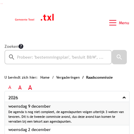
Ga naar de inhoud van deze pagina
Ga naar het zoeken
Ga naar het menu
Menu
Zoeken
U bevindt zich hier:
Home
Vergaderingen
Raadscommissie
A
A
A
2026
2026
woensdag 9 december
De agenda is nog niet compleet, de agendapunten volgen uiterlijk 3 weken van
tevoren. Dit is de tweede commissie avond, dus deze avond kan komen te
vervallen bij een tekort aan agendapunten.
2026
woensdag 2 december