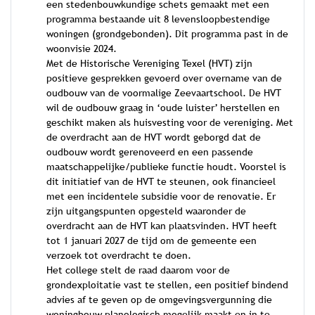
een stedenbouwkundige schets gemaakt met een
programma bestaande uit 8 levensloopbestendige
woningen (grondgebonden). Dit programma past in de
woonvisie 2024.
Met de Historische Vereniging Texel (HVT) zijn
positieve gesprekken gevoerd over overname van de
oudbouw van de voormalige Zeevaartschool. De HVT
wil de oudbouw graag in ‘oude luister’ herstellen en
geschikt maken als huisvesting voor de vereniging. Met
de overdracht aan de HVT wordt geborgd dat de
oudbouw wordt gerenoveerd en een passende
maatschappelijke/publieke functie houdt. Voorstel is
dit initiatief van de HVT te steunen, ook financieel
met een incidentele subsidie voor de renovatie. Er
zijn uitgangspunten opgesteld waaronder de
overdracht aan de HVT kan plaatsvinden. HVT heeft
tot 1 januari 2027 de tijd om de gemeente een
verzoek tot overdracht te doen.
Het college stelt de raad daarom voor de
grondexploitatie vast te stellen, een positief bindend
advies af te geven op de omgevingsvergunning die
woningbouw planologisch mogelijk maakt en in te