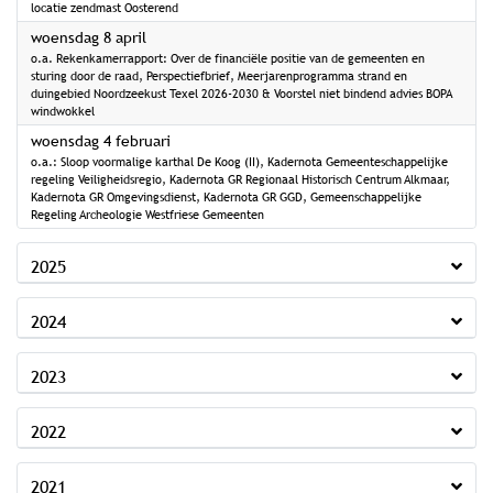
locatie zendmast Oosterend
2026
woensdag 8 april
o.a. Rekenkamerrapport: Over de financiële positie van de gemeenten en
sturing door de raad, Perspectiefbrief, Meerjarenprogramma strand en
duingebied Noordzeekust Texel 2026-2030 & Voorstel niet bindend advies BOPA
windwokkel
2026
woensdag 4 februari
o.a.: Sloop voormalige karthal De Koog (II), Kadernota Gemeenteschappelijke
regeling Veiligheidsregio, Kadernota GR Regionaal Historisch Centrum Alkmaar,
Kadernota GR Omgevingsdienst, Kadernota GR GGD, Gemeenschappelijke
Regeling Archeologie Westfriese Gemeenten
2025
2024
2023
2022
2021