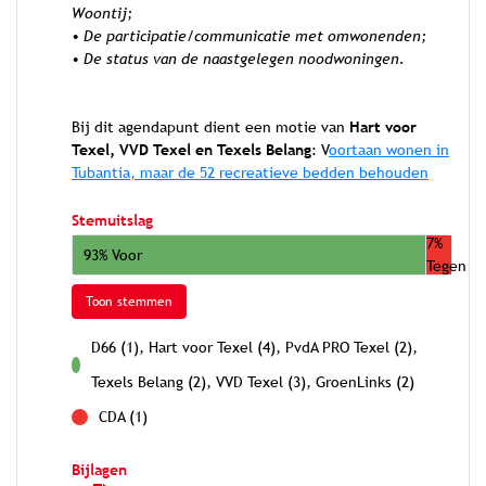
Woontij;
• De participatie/communicatie met omwonenden;
• De status van de naastgelegen noodwoningen.
Bij dit agendapunt dient een motie van
Hart voor
Texel, VVD Texel en Texels Belang
: V
oortaan wonen in
Tubantia, maar de 52 recreatieve bedden behouden
Stemuitslag
7%
93% Voor
Tegen
Toon stemmen
D66 (1), Hart voor Texel (4), PvdA PRO Texel (2),
voor
Texels Belang (2), VVD Texel (3), GroenLinks (2)
CDA (1)
tegen
Bijlagen