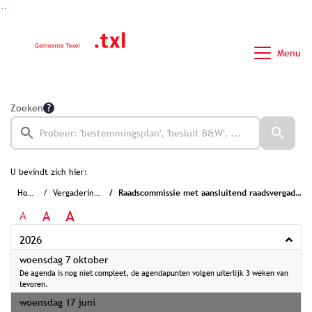
Ga naar de inhoud van deze pagina
Ga naar het zoeken
Ga naar het menu
Menu
Zoeken
U bevindt zich hier:
Home
Vergaderingen
Raadscommissie met aansluitend raadsvergadering
A
A
A
2026
2026
woensdag 7 oktober
De agenda is nog niet compleet, de agendapunten volgen uiterlijk 3 weken van
tevoren.
2026
woensdag 17 juni