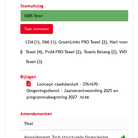
Stemuitslag
100% Voor
Toon stemmen
CDA (1), D66 (1), GroenLinks PRO Texel (2), Hart voor
Texel (4), PvdA PRO Texel (2), Texels Belang (2), VVD
voor
Texel (3)
Bijlagen
Concept-raadsbesluit - 3761670 -
Omgevingsdienst - Jaarverantwoording 2025 en
programmabegroting 2027
92 KB
Amendementen
Titel
Amendement Toch structurele financiering