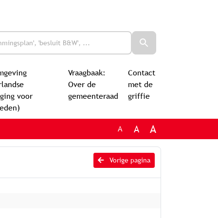
mgeving
Vraagbaak:
Contact
rlandse
Over de
met de
ging voor
gemeenteraad
griffie
leden)
A
A
A
Vorige pagina