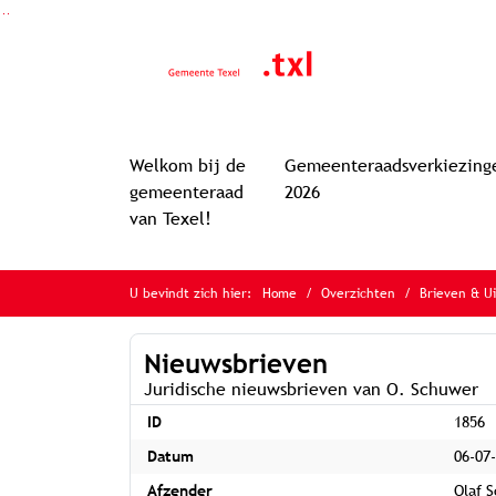
Ga naar de inhoud van deze pagina
Ga naar het zoeken
Ga naar het menu
Welkom bij de
Gemeenteraadsverkiezing
gemeenteraad
2026
van Texel!
U bevindt zich hier:
Home
Overzichten
Brieven & U
Nieuwsbrieven
Juridische nieuwsbrieven van O. Schuwer
ID
1856
Datum
06-07
Afzender
Olaf 