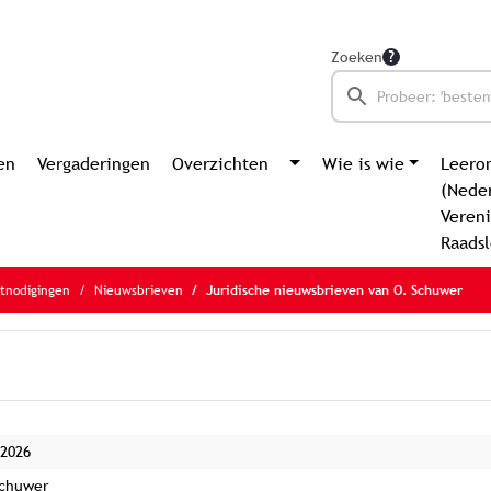
Zoeken
en
Vergaderingen
Overzichten
Wie is wie
Leero
(Nede
Vereni
Raads
itnodigingen
Nieuwsbrieven
Juridische nieuwsbrieven van O. Schuwer
-2026
Schuwer