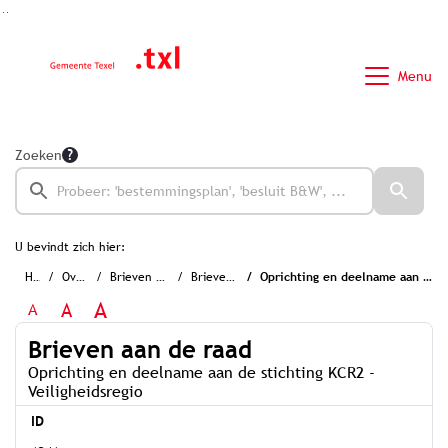
Ga naar de inhoud van deze pagina
Ga naar het zoeken
Ga naar het menu
Menu
Zoeken
U bevindt zich hier:
Home
Overzichten
Brieven & Uitnodigingen
Brieven aan de raad
Oprichting en deelname aan de stichting KCR2 - Veiligheidsregio
A
A
A
Brieven aan de raad
Oprichting en deelname aan de stichting KCR2 -
Veiligheidsregio
ID